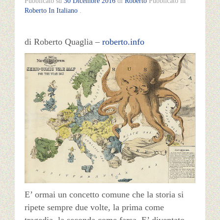
Pubblicato su
30 Dicembre 2016
di
Roberto
Pubblicato in
Roberto In Italiano
.
Français
di Roberto Quaglia –
roberto.info
Română
Deutsch
E’ ormai un concetto comune che la storia si
ripete sempre due volte, la prima come