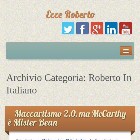
Ecce Roberto
Русский
Português
Archivio Categoria:
Roberto In
Polski
Italiano
Español
Maccartismo 2.0, ma McCarthy
è Mister Bean
Italiano
English