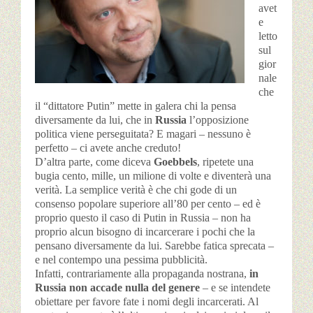
avet
e
letto
sul
gior
nale
che
il “dittatore Putin” mette in galera chi la pensa
diversamente da lui, che in
Russia
l’opposizione
politica viene perseguitata? E magari – nessuno è
perfetto – ci avete anche creduto!
D’altra parte, come diceva
Goebbels
, ripetete una
bugia cento, mille, un milione di volte e diventerà una
verità. La semplice verità è che chi gode di un
consenso popolare superiore all’80 per cento – ed è
proprio questo il caso di Putin in Russia – non ha
proprio alcun bisogno di incarcerare i pochi che la
pensano diversamente da lui. Sarebbe fatica sprecata –
e nel contempo una pessima pubblicità.
Infatti, contrariamente alla propaganda nostrana,
in
Russia non accade nulla del genere
– e se intendete
obiettare per favore fate i nomi degli incarcerati. Al