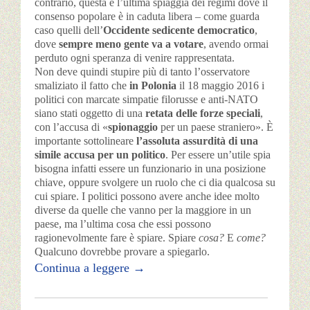
contrario, questa è l’ultima spiaggia dei regimi dove il
consenso popolare è in caduta libera – come guarda
caso quelli dell’
Occidente
sedicente democratico
,
dove
sempre meno gente va a votare
, avendo ormai
perduto ogni speranza di venire rappresentata.
Non deve quindi stupire più di tanto l’osservatore
smaliziato il fatto che
in Polonia
il 18 maggio 2016 i
politici con marcate simpatie filorusse e anti-NATO
siano stati oggetto di una
retata delle forze speciali
,
con l’accusa di «
spionaggio
per un paese straniero». È
importante sottolineare
l’assoluta assurdità di una
simile accusa per un politico
. Per essere un’utile spia
bisogna infatti essere un funzionario in una posizione
chiave, oppure svolgere un ruolo che ci dia qualcosa su
cui spiare. I politici possono avere anche idee molto
diverse da quelle che vanno per la maggiore in un
paese, ma l’ultima cosa che essi possono
ragionevolmente fare è spiare. Spiare
cosa?
E
come?
Qualcuno dovrebbe provare a spiegarlo.
Continua a leggere
→