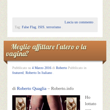
Lascia un commento
.
Tag:
False Flag
,
ISIS
,
terrorismo
.
Meglio affittare l’utero o la
vagina?
Pubblicato su
4 Marzo 2016
di
Roberto
Pubblicato in
featured
,
Roberto In Italiano
.
di
Roberto Quaglia
– Roberto.info
Ho
lottato
con