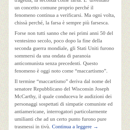
tragedia, la seconda come farsa. E’ diventato
un concetto comune proprio perché il
fenomeno continua a verificarsi. Ma ogni volta,
chissà perché, la farsa è sempre più farsesca.
Forse non tutti sanno che nei primi anni 50 del
ventesimo secolo, poco dopo la fine della
seconda guerra mondiale, gli Stati Uniti furono
sommersi da una ondata di paranoia
anticomunista senza precedenti. Questo
fenomeno è oggi noto come “maccartismo”.
Il termine “maccartismo” deriva dal nome del
senatore Repubblicano del Wisconsin Joseph
McCarthy, il quale conduceva le audizioni dei
personaggi sospettati di simpatie comuniste ed
antiamericane, interrogatori particolarmente
umilianti che ad un certo punto furono pure
trasmessi in tivù.
Continua a leggere
→