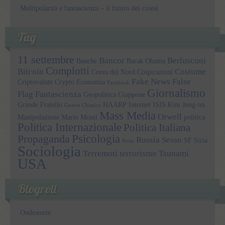
Multipolarità e fantascienza – il futuro dei cinesi
Tag
11 settembre
Bancor
Berlusconi
Banche
Barak Obama
Complotti
Bitcoin
Costume
Corea del Nord
Cospirazioni
Fake News
False
Criptovalute
Crypto
Economia
Facebook
Giornalismo
Flag
Fantascienza
Geopolitica
Giappone
Grande Fratello
HAARP
Internet
ISIS
Kim Jong-un
Guerra Chimica
Mass Media
Orwell
Manipolazione
Mario Monti
politica
Politica Internazionale
Politica Italiana
Psicologia
Propaganda
Russia
Sesso
SF
Siria
Putin
Sociologia
Terremoti
terrorismo
Tsunami
USA
Blogroll
Ondestorte