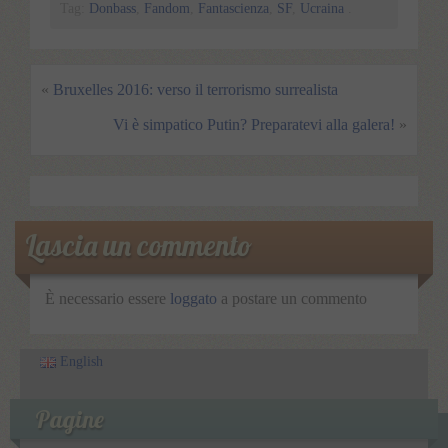
Tag:
Donbass
,
Fandom
,
Fantascienza
,
SF
,
Ucraina
.
«
Bruxelles 2016: verso il terrorismo surrealista
Vi è simpatico Putin? Preparatevi alla galera!
»
Lascia un commento
È necessario essere
loggato
a postare un commento
English
Pagine