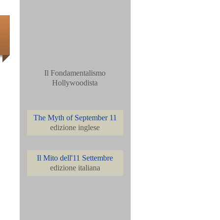
Il Fondamentalismo
Hollywoodista
The Myth of September 11
edizione inglese
Il Mito dell'11 Settembre
edizione italiana