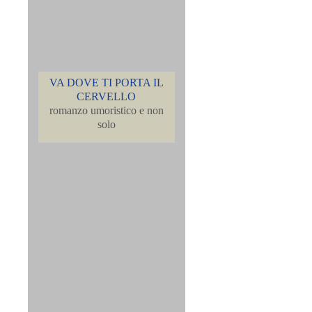
VA DOVE TI PORTA IL
CERVELLO
romanzo umoristico e non
solo