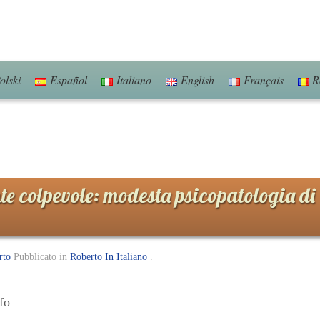
olski
Español
Italiano
English
Français
R
te colpevole: modesta psicopatologia di
rto
Pubblicato in
Roberto In Italiano
.
fo