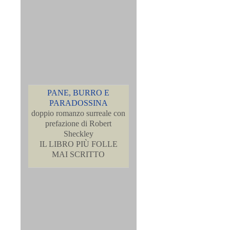
PANE, BURRO E
PARADOSSINA
doppio romanzo surreale con
prefazione di Robert
Sheckley
IL LIBRO PIÙ FOLLE
MAI SCRITTO