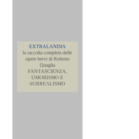
EXTRALANDIA
la raccolta completa delle
opere brevi di Roberto
Quaglia
FANTASCIENZA,
UMORISMO E
SURREALISMO