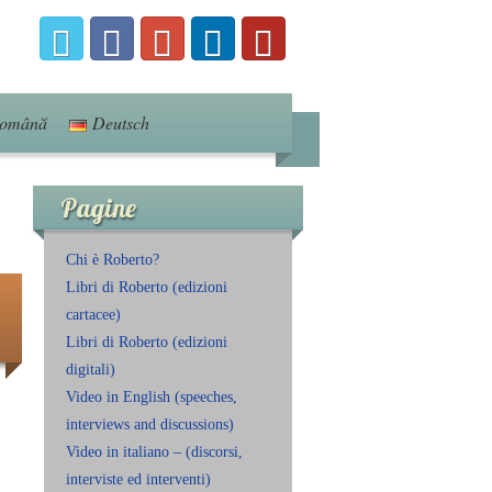
omână
Deutsch
Pagine
Chi è Roberto?
Libri di Roberto (edizioni
cartacee)
Libri di Roberto (edizioni
digitali)
Video in English (speeches,
interviews and discussions)
Video in italiano – (discorsi,
interviste ed interventi)