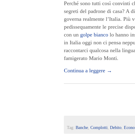
Perché sono tutti così convinti
segreti del padrone di casa? A d
governa realmente l’Italia. Più 
pedissequamente le precise dispo
con un
golpe bianco
lo hanno ins
in Italia oggi non ci pensa neppu
raccontarci qualcosa nella ling
famigerato Mario Monti.
Continua a leggere
→
Tag:
Banche
,
Complotti
,
Debito
,
Econo