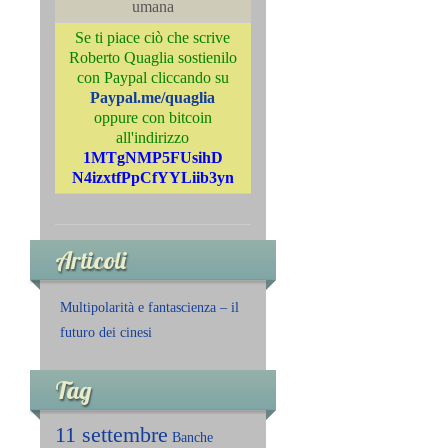
umana
Se ti piace ciò che scrive
Roberto Quaglia sostienilo
con Paypal cliccando su
Paypal.me/quaglia
oppure con bitcoin
all'indirizzo
1MTgNMP5FUsihD
N4izxtfPpCfYYLiib3yn
Articoli
Multipolarità e fantascienza – il
futuro dei cinesi
Tag
11 settembre
Banche