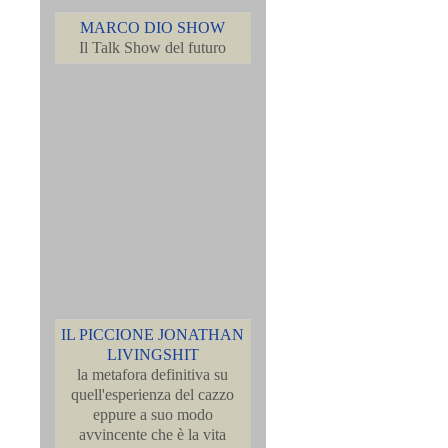
MARCO DIO SHOW
Il Talk Show del futuro
IL PICCIONE JONATHAN
LIVINGSHIT
la metafora definitiva su
quell'esperienza del cazzo
eppure a suo modo
avvincente che è la vita