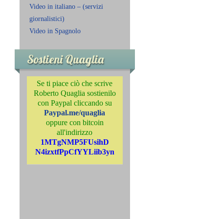
Video in italiano – (servizi
giornalistici)
Video in Spagnolo
Sostieni Quaglia
Se ti piace ciò che scrive
Roberto Quaglia sostienilo
con Paypal cliccando su
Paypal.me/quaglia
oppure con bitcoin
all'indirizzo
1MTgNMP5FUsihD
N4izxtfPpCfYYLiib3yn