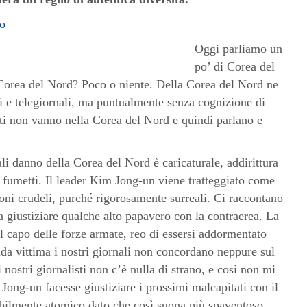
fo
Oggi parliamo un
po’ di Corea del
Corea del Nord? Poco o niente. Della Corea del Nord ne
i e telegiornali, ma puntualmente senza cognizione di
isti non vanno nella Corea del Nord e quindi parlano e
li danno della Corea del Nord è caricaturale, addirittura
 i fumetti. Il leader Kim Jong-un viene tratteggiato come
ioni crudeli, purché rigorosamente surreali. Ci raccontano
a giustiziare qualche alto papavero con la contraerea. La
l capo delle forze armate, reo di essersi addormentato
nda vittima i nostri giornali non concordano neppure sul
nostri giornalisti non c’è nulla di strano, e così non mi
Jong-un facesse giustiziare i prossimi malcapitati con il
ibilmente atomico dato che così suona più spaventoso.