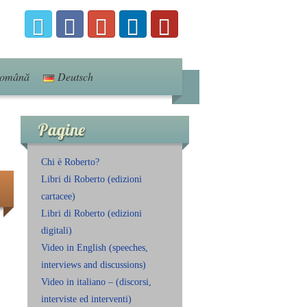
omână
Deutsch
Pagine
Chi è Roberto?
Libri di Roberto (edizioni
cartacee)
Libri di Roberto (edizioni
digitali)
Video in English (speeches,
interviews and discussions)
Video in italiano – (discorsi,
interviste ed interventi)