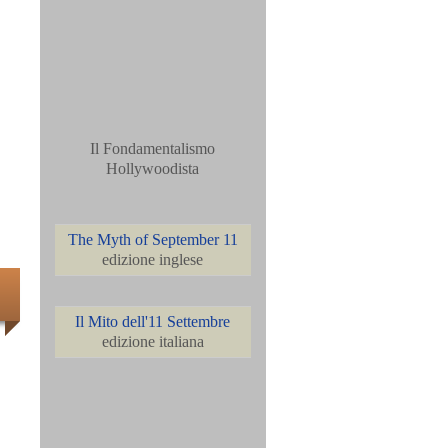
Il Fondamentalismo
Hollywoodista
The Myth of September 11
edizione inglese
Il Mito dell'11 Settembre
edizione italiana