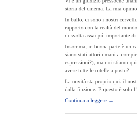
Vi è un giudizio pressoché unan
storia del cinema. La mia opinion
In ballo, ci sono i nostri cervell
rapporto con la realtà del mond
di svolta assai più importante di
Insomma, in buona parte è un car
siano stati attori umani a compi
espressioni?), ma noi stiamo qui
avere tutte le rotelle a posto?
La novità sta proprio qui: il nos
dalla finzione. E questo è solo l’
Continua a leggere
→