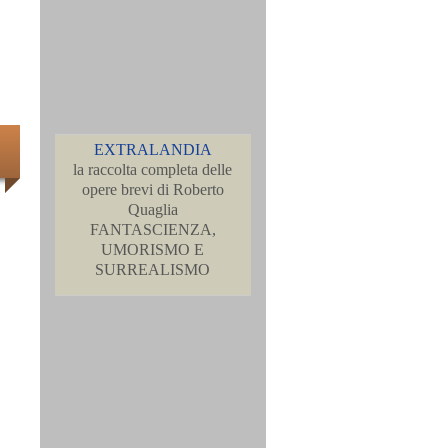
EXTRALANDIA
la raccolta completa delle
opere brevi di Roberto
Quaglia
FANTASCIENZA,
UMORISMO E
SURREALISMO