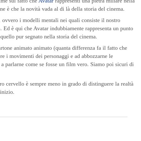
ime sul fatto che
Avatar
rappresenti una pietra miliare nella
e è che la novità vada al di là della storia del cinema.
i, ovvero i modelli mentali nei quali consiste il nostro
o. Ed è qui che Avatar indubbiamente rappresenta un punto
 quello pur segnato nella storia del cinema.
tone animato animato (quanta differenza fa il fatto che
ere i movimenti dei personaggi e ad abbozzarne le
 a parlarne come se fosse un film vero. Siamo poi sicuri di
tro cervello è sempre meno in grado di distinguere la realtà
inizio.