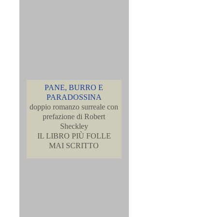
PANE, BURRO E
PARADOSSINA
doppio romanzo surreale con
prefazione di Robert
Sheckley
IL LIBRO PIÙ FOLLE
MAI SCRITTO