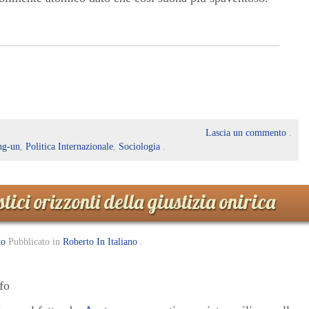
Lascia un commento
.
ng-un
,
Politica Internazionale
,
Sociologia
.
tici orizzonti della giustizia onirica
to
Pubblicato in
Roberto In Italiano
.
fo