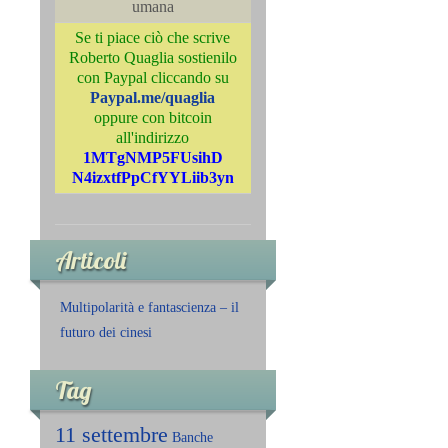
umana
Se ti piace ciò che scrive
Roberto Quaglia sostienilo
con Paypal cliccando su
Paypal.me/quaglia
oppure con bitcoin
all'indirizzo
1MTgNMP5FUsihD
N4izxtfPpCfYYLiib3yn
Articoli
Multipolarità e fantascienza – il
futuro dei cinesi
Tag
11 settembre
Banche