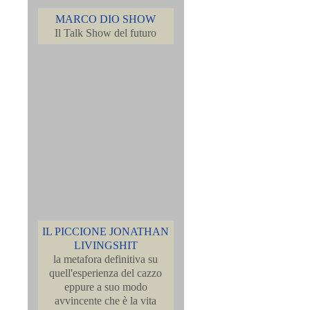
MARCO DIO SHOW
Il Talk Show del futuro
IL PICCIONE JONATHAN
LIVINGSHIT
la metafora definitiva su
quell'esperienza del cazzo
eppure a suo modo
avvincente che è la vita