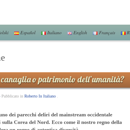
olski
Español
Italiano
English
Français
R
me
o canaglia o patrimonio dell’umanità?
o
Pubblicato in
Roberto In Italiano
.
 uno dei parecchi deliri del mainstream occidentale
i sulla Corea del Nord. Ecco come il nostro regno della
llera un regno di autentica diversità.