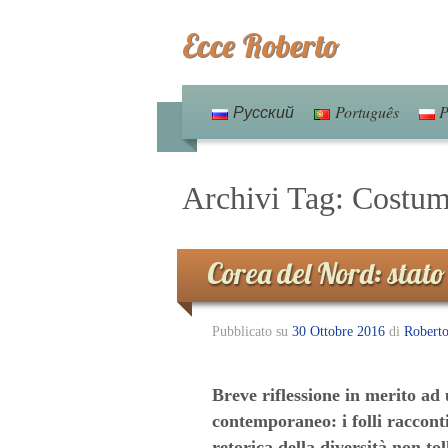
Ecce Roberto
Русский
Português
P
Archivi Tag:
Costu
Corea del Nord: stat
Pubblicato su
30 Ottobre 2016
di
Robert
Breve riflessione in merito ad
contemporaneo: i folli raccont
retorica della diversità non to