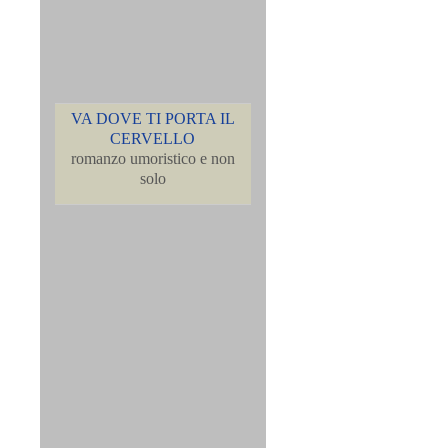
VA DOVE TI PORTA IL
CERVELLO
romanzo umoristico e non
solo