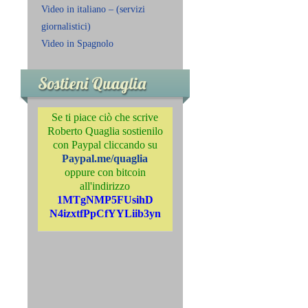
Video in italiano – (servizi
giornalistici)
Video in Spagnolo
Sostieni Quaglia
Se ti piace ciò che scrive
Roberto Quaglia sostienilo
con Paypal cliccando su
Paypal.me/quaglia
oppure con bitcoin
all'indirizzo
1MTgNMP5FUsihD
N4izxtfPpCfYYLiib3yn