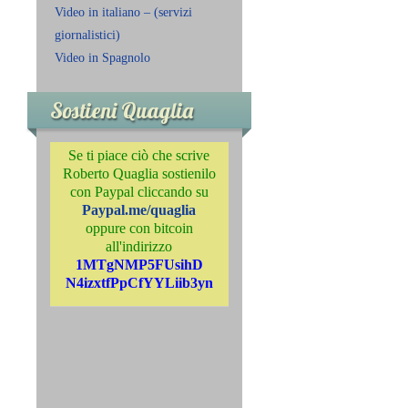
Video in italiano – (servizi
giornalistici)
Video in Spagnolo
Sostieni Quaglia
Se ti piace ciò che scrive
Roberto Quaglia sostienilo
con Paypal cliccando su
Paypal.me/quaglia
oppure con bitcoin
all'indirizzo
1MTgNMP5FUsihD
N4izxtfPpCfYYLiib3yn