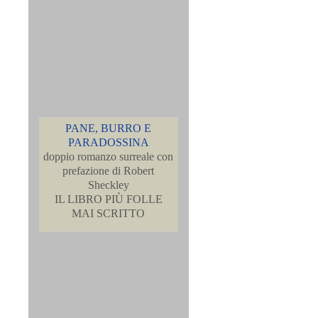
PANE, BURRO E
PARADOSSINA
doppio romanzo surreale con
prefazione di Robert
Sheckley
IL LIBRO PIÙ FOLLE
MAI SCRITTO