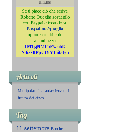
umana
Se ti piace ciò che scrive
Roberto Quaglia sostienilo
con Paypal cliccando su
Paypal.me/quaglia
oppure con bitcoin
all'indirizzo
1MTgNMP5FUsihD
N4izxtfPpCfYYLiib3yn
Articoli
Multipolarità e fantascienza – il
futuro dei cinesi
Tag
11 settembre
Banche