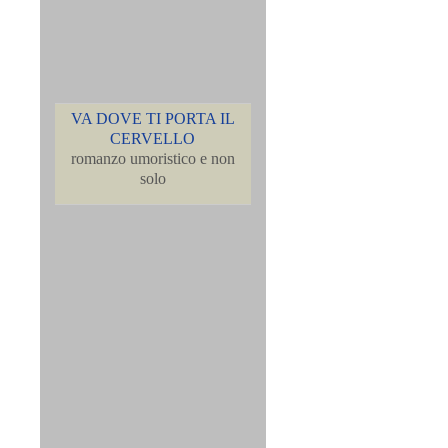
VA DOVE TI PORTA IL
CERVELLO
romanzo umoristico e non
solo