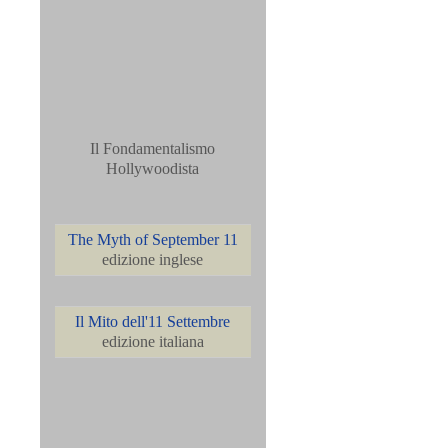
Il Fondamentalismo
Hollywoodista
The Myth of September 11
edizione inglese
Il Mito dell'11 Settembre
edizione italiana