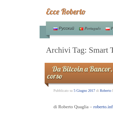
Ecce Roberto
Русский
Português
P
Archivi Tag:
Smart 
Da Bitcoin a Bancor, 
corso
Pubblicato su
5 Giugno 2017
di
Roberto
di Roberto Quaglia –
roberto.in