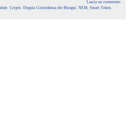
Lascia un commento
.
alute
,
Crypto
,
Doppia Coincidenza dei Bisogni
,
NEM
,
Smart Token
,