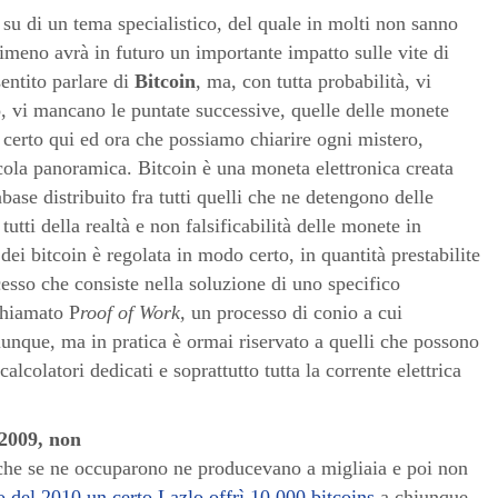
su di un tema specialistico, del quale in molti non sanno
imeno avrà in futuro un importante impatto sulle vite di
sentito parlare di
Bitcoin
, ma, con tutta probabilità, vi
o, vi mancano le puntate successive, quelle delle monete
è certo qui ed ora che possiamo chiarire ogni mistero,
ccola panoramica. Bitcoin è una moneta elettronica creata
base distribuito fra tutti quelli che ne detengono delle
 tutti della realtà e non falsificabilità delle monete in
ei bitcoin è regolata in modo certo, in quantità prestabilite
sso che consiste nella soluzione di uno specifico
 chiamato P
roof of Work,
un processo di conio a cui
unque, ma in pratica è ormai riservato a quelli che possono
alcolatori dedicati e soprattutto tutta la corrente elettrica
 2009, non
i che se ne occuparono ne producevano a migliaia e poi non
 del 2010 un certo Lazlo offrì 10.000 bitcoins
a chiunque