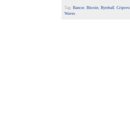
Tag:
Bancor
,
Bitcoin
,
Byteball
,
Criprov
Waves
.