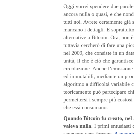
Oggi vorrei spendere due parole 
ancora nulla o quasi, e che nond
tutti noi. Avrete certamente già 
mancano i dettagli. E soprattutt
alternative a Bitcoin. Ora, non 
tuttavia cercherò di fare una pi
nel 2009, che consiste in un data
unità, il che è ciò che garantisce
circolazione. Anche l’emissione d
ed immutabili, mediante un proce
algoritmo a difficoltà variabile
teoricamente può partecipare chi
permettersi i sempre più costosi c
che essi consumano.
Quando Bitcoin fu creato, nel
valeva nulla
. I primi entusiast
sapevano cosa farsene.
A maggio