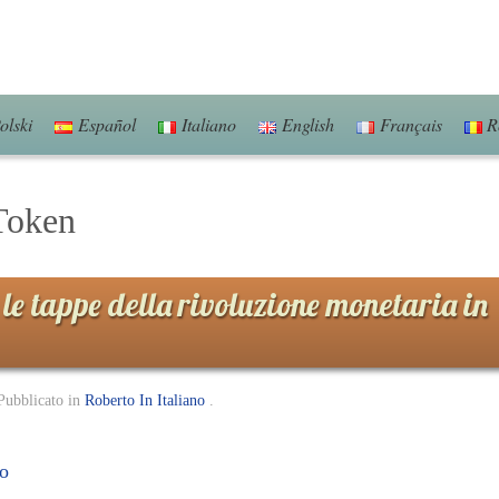
olski
Español
Italiano
English
Français
R
Token
le tappe della rivoluzione monetaria in
Pubblicato in
Roberto In Italiano
.
fo