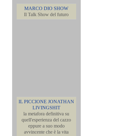
MARCO DIO SHOW
Il Talk Show del futuro
IL PICCIONE JONATHAN
LIVINGSHIT
la metafora definitiva su
quell'esperienza del cazzo
eppure a suo modo
avvincente che è la vita