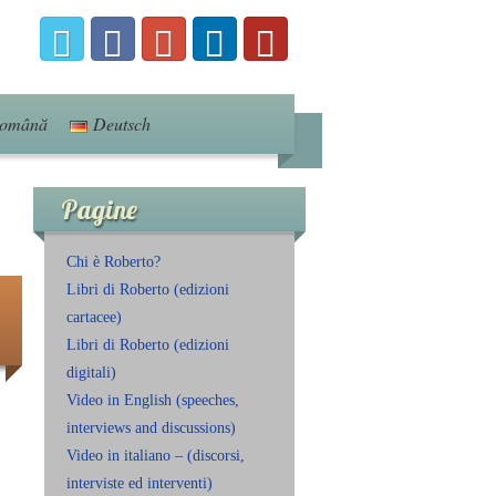
omână
Deutsch
Pagine
Chi è Roberto?
Libri di Roberto (edizioni
cartacee)
Libri di Roberto (edizioni
digitali)
Video in English (speeches,
interviews and discussions)
Video in italiano – (discorsi,
interviste ed interventi)