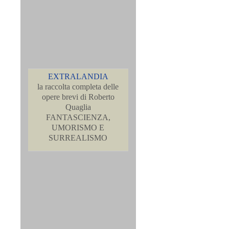
EXTRALANDIA
la raccolta completa delle
opere brevi di Roberto
Quaglia
FANTASCIENZA,
UMORISMO E
SURREALISMO