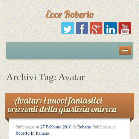
Ecce Roberto
Русский
Português
Archivi Tag:
Avatar
Polski
Avatar: i nuovi fantastici
Español
orizzonti della giustizia onirica
Italiano
Pubblicato su
27 Febbraio 2010
di
Roberto
Pubblicato in
Roberto In Italiano
.
English