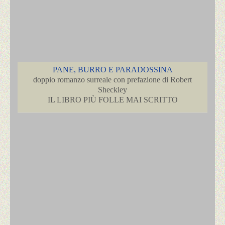
PANE, BURRO E PARADOSSINA
doppio romanzo surreale con prefazione di Robert
Sheckley
IL LIBRO PIÙ FOLLE MAI SCRITTO