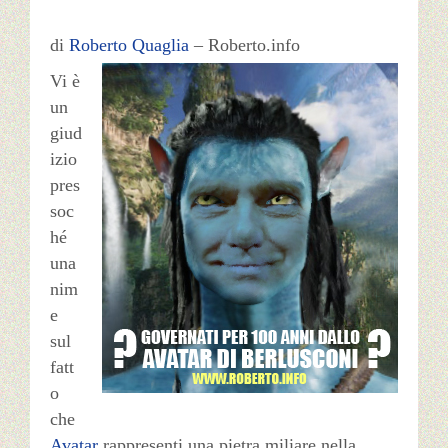
di
Roberto Quaglia
– Roberto.info
Français
Vi è
Română
un
giud
izio
Deutsch
pres
soc
hé
una
nim
e
sul
fatt
o
che
Avatar
rappresenti una pietra miliare nella