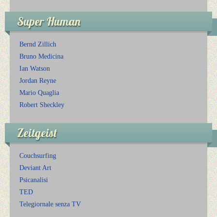
Super Human
Bernd Zillich
Bruno Medicina
Ian Watson
Jordan Reyne
Mario Quaglia
Robert Sheckley
Zeitgeist
Couchsurfing
Deviant Art
Psicanalisi
TED
Telegiornale senza TV