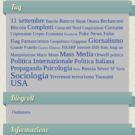
Tag
11 settembre
Bancor
Berlusconi
Banche
Barak Obama
Complotti
Bitcoin
Costume
Corea del Nord
Cospirazioni
Fake News
False
Criptovalute
Crypto
Economia
Facebook
Giornalismo
Flag
Fantascienza
Geopolitica
Giappone
Grande Fratello
HAARP
Internet
ISIS
Kim Jong-un
Guerra Chimica
Mass Media
Orwell
Manipolazione
Mario Monti
politica
Politica Internazionale
Politica Italiana
Psicologia
Propaganda
Russia
Sesso
SF
Siria
Putin
Sociologia
Terremoti
terrorismo
Tsunami
USA
Blogroll
Ondestorte
Informazione