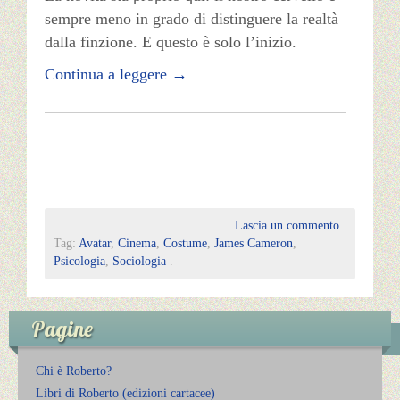
sempre meno in grado di distinguere la realtà
dalla finzione. E questo è solo l’inizio.
Continua a leggere
→
Lascia un commento
.
Tag:
Avatar
,
Cinema
,
Costume
,
James Cameron
,
Psicologia
,
Sociologia
.
Pagine
Chi è Roberto?
Libri di Roberto (edizioni cartacee)