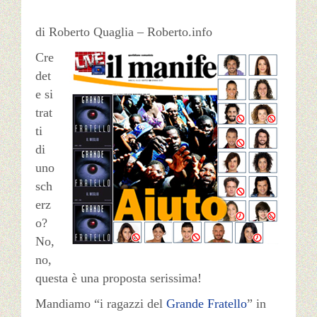
di Roberto Quaglia – Roberto.info
Français
Cre
Română
det
e si
trat
Deutsch
ti
di
uno
sch
erz
o?
No,
no,
questa è una proposta serissima!
Mandiamo “i ragazzi del
Grande Fratello
” in