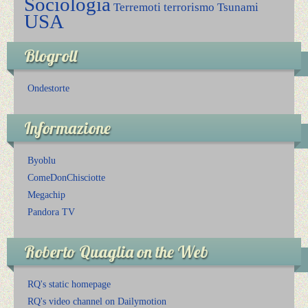
Sociologia
Terremoti
terrorismo
Tsunami
USA
Blogroll
Ondestorte
Informazione
Byoblu
ComeDonChisciotte
Megachip
Pandora TV
Roberto Quaglia on the Web
RQ's static homepage
RQ's video channel on Dailymotion