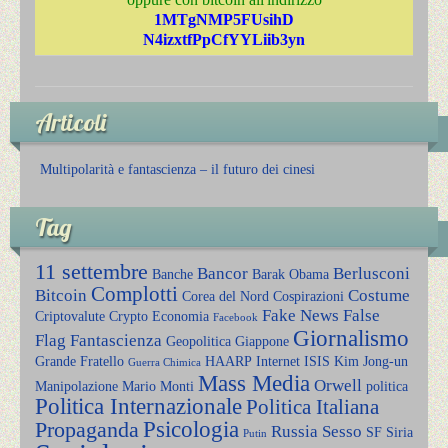
1MTgNMP5FUsihD
N4izxtfPpCfYYLiib3yn
Articoli
Multipolarità e fantascienza – il futuro dei cinesi
Tag
11 settembre
Bancor
Berlusconi
Banche
Barak Obama
Complotti
Bitcoin
Costume
Corea del Nord
Cospirazioni
Fake News
False
Criptovalute
Crypto
Economia
Facebook
Giornalismo
Flag
Fantascienza
Geopolitica
Giappone
Grande Fratello
HAARP
Internet
ISIS
Kim Jong-un
Guerra Chimica
Mass Media
Orwell
Manipolazione
Mario Monti
politica
Politica Internazionale
Politica Italiana
Psicologia
Propaganda
Russia
Sesso
SF
Siria
Putin