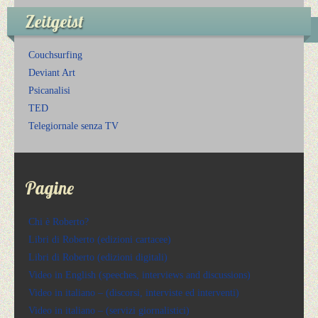
Zeitgeist
Couchsurfing
Deviant Art
Psicanalisi
TED
Telegiornale senza TV
Pagine
Chi è Roberto?
Libri di Roberto (edizioni cartacee)
Libri di Roberto (edizioni digitali)
Video in English (speeches, interviews and discussions)
Video in italiano – (discorsi, interviste ed interventi)
Video in italiano – (servizi giornalistici)