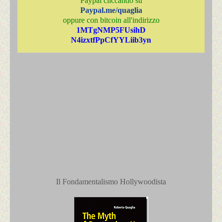
Paypal cliccando su
Paypal.me/quaglia
oppure con bitcoin all'indirizzo
1MTgNMP5FUsihD
N4izxtfPpCfYYLiib3yn
Il Fondamentalismo Hollywoodista