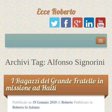
Ecce Roberto
Русский
Português
Archivi Tag:
Alfonso Signorini
Polski
I Ragazzi del Grande Fratello in
Español
missione ad Haiti
Italiano
Pubblicato su
19 Gennaio 2010
di
Roberto
Pubblicato in
Roberto In Italiano
.
English