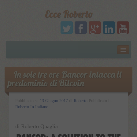
Ecce Roberto
Русский
Português
In sole tre ore Bancor intacca il
predominio di Bitcoin
Polski
Español
Pubblicato su
13 Giugno 2017
di
Roberto
Pubblicato in
Roberto In Italiano
.
Italiano
di Roberto Quaglia
English