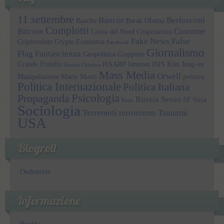
11 settembre
Bancor
Berlusconi
Banche
Barak Obama
Complotti
Bitcoin
Costume
Corea del Nord
Cospirazioni
Fake News
False
Criptovalute
Crypto
Economia
Facebook
Giornalismo
Flag
Fantascienza
Geopolitica
Giappone
Grande Fratello
HAARP
Internet
ISIS
Kim Jong-un
Guerra Chimica
Mass Media
Orwell
Manipolazione
Mario Monti
politica
Politica Internazionale
Politica Italiana
Psicologia
Propaganda
Russia
Sesso
SF
Siria
Putin
Sociologia
Terremoti
terrorismo
Tsunami
USA
Blogroll
Ondestorte
Informazione