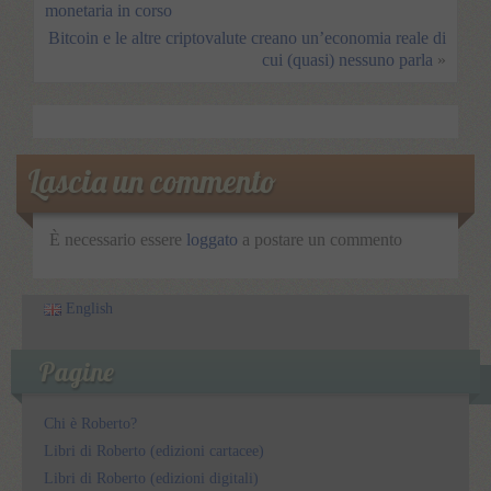
monetaria in corso
Bitcoin e le altre criptovalute creano un’economia reale di
cui (quasi) nessuno parla
»
Lascia un commento
È necessario essere
loggato
a postare un commento
English
Pagine
Chi è Roberto?
Libri di Roberto (edizioni cartacee)
Libri di Roberto (edizioni digitali)