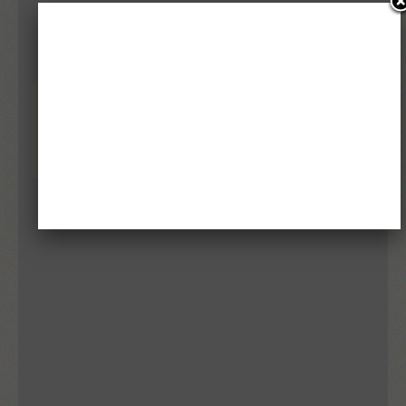
PANE, BURRO E PARADOSSINA
doppio romanzo surreale con prefazione di Robert
Sheckley
IL LIBRO PIÙ FOLLE MAI SCRITTO