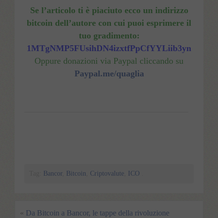
Se l’articolo ti è piaciuto ecco un indirizzo
bitcoin dell’autore con cui puoi esprimere il
tuo
gradimento:
1MTgNMP5FUsihDN4izxtfPpCfYYLiib3yn
Oppure donazioni via Paypal cliccando su
Paypal.me/quaglia
Tag:
Bancor
,
Bitcoin
,
Criptovalute
,
ICO
.
«
Da Bitcoin a Bancor, le tappe della rivoluzione