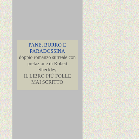
PANE, BURRO E
PARADOSSINA
doppio romanzo surreale con
prefazione di Robert
Sheckley
IL LIBRO PIÙ FOLLE
MAI SCRITTO