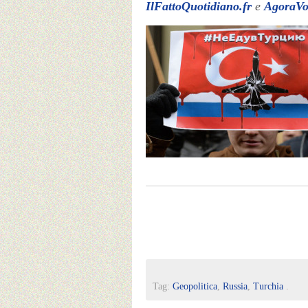
IlFattoQuotidiano.fr
e
AgoraV
Tag:
Geopolitica
,
Russia
,
Turchia
.