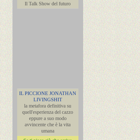
Il Talk Show del futuro
IL PICCIONE JONATHAN
LIVINGSHIT
la metafora definitiva su
quell'esperienza del cazzo
eppure a suo modo
avvincente che è la vita
umana