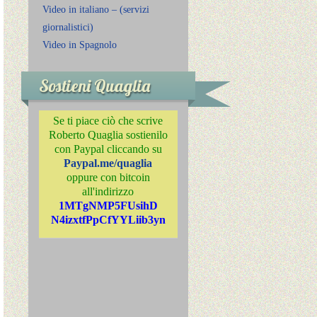
Video in italiano – (servizi
giornalistici)
Video in Spagnolo
Sostieni Quaglia
Se ti piace ciò che scrive
Roberto Quaglia sostienilo
con Paypal cliccando su
Paypal.me/quaglia
oppure con bitcoin
all'indirizzo
1MTgNMP5FUsihD
N4izxtfPpCfYYLiib3yn