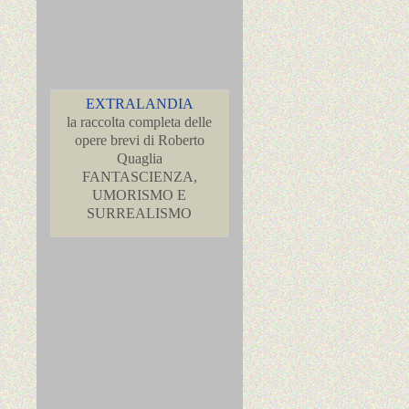
EXTRALANDIA
la raccolta completa delle
opere brevi di Roberto
Quaglia
FANTASCIENZA,
UMORISMO E
SURREALISMO