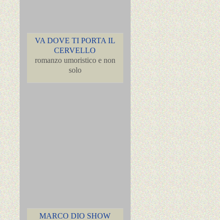
VA DOVE TI PORTA IL
CERVELLO
romanzo umoristico e non
solo
MARCO DIO SHOW