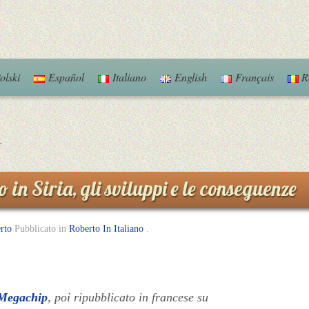
olski
Español
Italiano
English
Français
R
a
 in Siria, gli sviluppi e le conseguenze
rto
Pubblicato in
Roberto In Italiano
.
Megachip
, poi ripubblicato in francese su