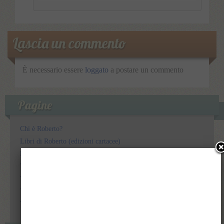
Lascia un commento
È necessario essere
loggato
a postare un commento
Pagine
Chi è Roberto?
Libri di Roberto (edizioni cartacee)
Libri di Roberto (edizioni digitali)
Video in English (speeches, interviews and discussions)
Video in italiano – (discorsi, interviste ed interventi)
Video in italiano – (servizi giornalistici)
Video in Spagnolo