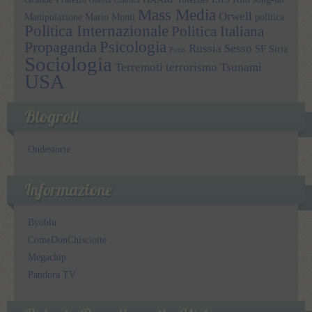
Guerra Chimica
Mass Media
Orwell
Manipolazione
Mario Monti
politica
Politica Internazionale
Politica Italiana
Psicologia
Propaganda
Russia
Sesso
SF
Siria
Putin
Sociologia
Terremoti
terrorismo
Tsunami
USA
Blogroll
Ondestorte
Informazione
Byoblu
ComeDonChisciotte
Megachip
Pandora TV