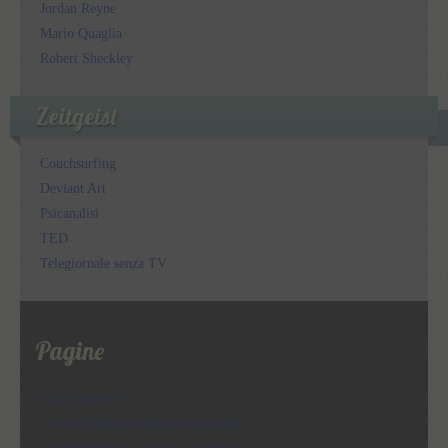
Jordan Reyne
Mario Quaglia
Robert Sheckley
Zeitgeist
Couchsurfing
Deviant Art
Psicanalisi
TED
Telegiornale senza TV
Pagine
Chi è Roberto?
Libri di Roberto (edizioni cartacee)