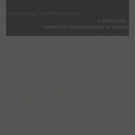
CyberChimps WordPress Themes
© Roberto.info -
Volunteers for translating articles are welcome