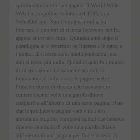
sprofondato in internet appena il World Wide
Web fece capolino in Italia nel 1995, con
Français
VideoOnLine. Non c’era quasi nulla, su
Internet, e i motori di ricerca facevano schifo,
Română
eppure si trovava tutto. Quindici anni dopo il
paradigma si è invertito: su Internet c’è tutto, e
Deutsch
i motori di ricerca sono intelligentissimi, ma
non si trova più nulla.
Quindici anni fa i motori
di ricerca erano decisamente stupidi, si
limitavano ad indicizzare le pagine web e
l’unico criterio di ricerca che usavano era
contare quante volte una parola chiave
compariva all’interno di una certa pagina. Dato
che io producevo pagine web e non ero
altrettanto stupido, compresi quindi che bastava
ripetere centinaia di volte una parola chiave
all’interno di una pagina per finire in testa ai