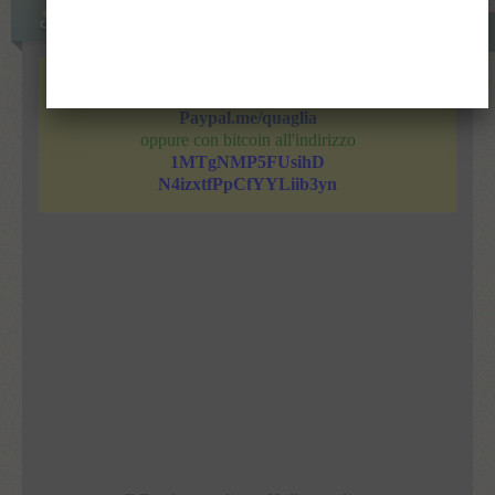
Sostieni Quaglia
Se ti piace ciò che scrive Roberto Quaglia sostienilo con
Paypal cliccando su
Paypal.me/quaglia
oppure con bitcoin all'indirizzo
1MTgNMP5FUsihD
N4izxtfPpCfYYLiib3yn