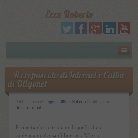
Ecce Roberto
Русский
Português
Il crepuscolo di Internet e l’alba
di Oligonet
Polski
Español
Pubblicato su
2 Giugno 2009
di
Roberto
Pubblicato in
Roberto In Italiano
.
Italiano
Premetto che io ero uno di quelli che ci
capivano qualcosa di Internet. Mi ero
English