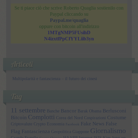
Se ti piace ciò che scrive Roberto Quaglia sostienilo con
Paypal cliccando su
Paypal.me/quaglia
oppure con bitcoin all'indirizzo
1MTgNMP5FUsihD
N4izxtfPpCfYYLiib3yn
Articoli
Multipolarità e fantascienza – il futuro dei cinesi
Tag
11 settembre
Bancor
Berlusconi
Banche
Barak Obama
Complotti
Bitcoin
Costume
Corea del Nord
Cospirazioni
Fake News
False
Criptovalute
Crypto
Economia
Facebook
Giornalismo
Flag
Fantascienza
Geopolitica
Giappone
Grande Fratello
HAARP
Internet
ISIS
Kim Jong-un