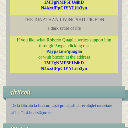
1MTgNMP5FUsihD
N4izxtfPpCfYYLiib3yn
THE JONATHAN LIVINGSHIT PIGEON
a dark satire of life
If you like what Roberto Quaglia writes support him
through Paypal clicking on:
Paypal.me/quaglia
or with bitcoin at the address
1MTgNMP5FUsihD
N4izxtfPpCfYYLiib3yn
Articoli
De la Bitcoin la Bancor, paşii principali ai revoluţiei monetare
aflate încă în desfăşurare