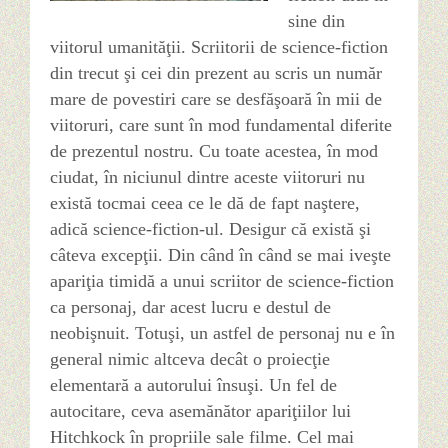
sine din
viitorul umanităţii. Scriitorii de science-fiction
din trecut şi cei din prezent au scris un număr
mare de povestiri care se desfăşoară în mii de
viitoruri, care sunt în mod fundamental diferite
de prezentul nostru. Cu toate acestea, în mod
ciudat, în niciunul dintre aceste viitoruri nu
există tocmai ceea ce le dă de fapt naştere,
adică science-fiction-ul. Desigur că există şi
câteva excepţii. Din când în când se mai iveşte
apariţia timidă a unui scriitor de science-fiction
ca personaj, dar acest lucru e destul de
neobişnuit. Totuşi, un astfel de personaj nu e în
general nimic altceva decât o proiecţie
elementară a autorului însuşi. Un fel de
autocitare, ceva asemănător apariţiilor lui
Hitchkock în propriile sale filme. Cel mai