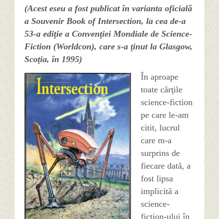
(Acest eseu a fost publicat în varianta oficială
a Souvenir Book of Intersection, la cea de-a
Français
53-a ediţie a Convenţiei Mondiale de Science-
Fiction (Worldcon), care s-a ţinut la Glasgow,
Română
Scoţia, în 1995)
În aproape
Deutsch
toate cărţile
science-fiction
pe care le-am
citit, lucrul
care m-a
surprins de
fiecare dată, a
fost lipsa
implicită a
science-
fiction-ului în