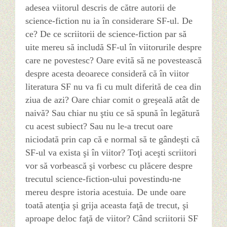
adesea viitorul descris de către autorii de
science-fiction nu ia în considerare SF-ul. De
ce? De ce scriitorii de science-fiction par să
uite mereu să includă SF-ul în viitorurile despre
care ne povestesc? Oare evită să ne povestească
despre acesta deoarece consideră că în viitor
literatura SF nu va fi cu mult diferită de cea din
ziua de azi? Oare chiar comit o greşeală atât de
naivă? Sau chiar nu ştiu ce să spună în legătură
cu acest subiect? Sau nu le-a trecut oare
niciodată prin cap că e normal să te gândeşti că
SF-ul va exista şi în viitor? Toţi aceşti scriitori
vor să vorbească şi vorbesc cu plăcere despre
trecutul science-fiction-ului povestindu-ne
mereu despre istoria acestuia. De unde oare
toată atenţia şi grija aceasta faţă de trecut, şi
aproape deloc faţă de viitor? Când scriitorii SF