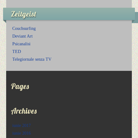
Zeitgeist
Couchsurfing
Deviant Art
Psicanalisi
TED
Telegiornale senza TV
Pages
Archives
iunie 2017
iunie 2016