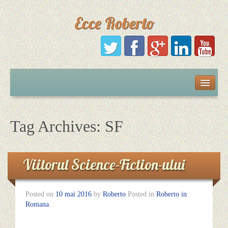
Ecce Roberto
Русский
Português
Tag Archives:
SF
Polski
Viitorul Science-Fiction-ului
Español
Posted on
10 mai 2016
by
Roberto
Posted in
Roberto in
Italiano
Romana
.
English