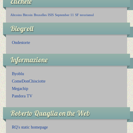
Etichete
Altcoins
Bitcoin
Bruxelles
ISIS
September 11
SF
terorismul
Blogroll
Ondestorte
Informazione
Byoblu
ComeDonChisciotte
Megachip
Pandora TV
Roberto Quaglia on the Web
RQ's static homepage