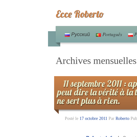
Ecce Roberto
Русский
Português
P
Archives mensuelle
11 septembre 2011 : ap
peut dire la vérité à la 
ne sert plus à rien.
Posté le
17 octobre 2011
Par
Roberto
Pub