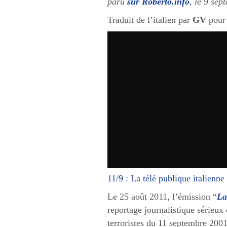
paru
sur Roberto.info
, le 9 sep
Traduit de l’italien par
GV
pou
11/9 : La télé publique italienn
Le 25 août 2011, l’émission “
La
reportage journalistique sérieux d
terroristes du 11 septembre 2001