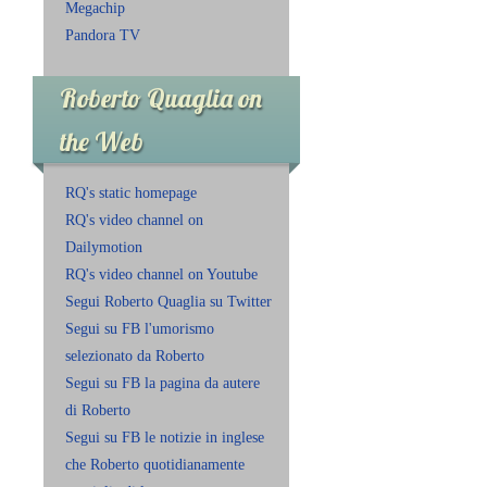
Megachip
Pandora TV
Roberto Quaglia on
the Web
RQ's static homepage
RQ's video channel on
Dailymotion
RQ's video channel on Youtube
Segui Roberto Quaglia su Twitter
Segui su FB l'umorismo
selezionato da Roberto
Segui su FB la pagina da autere
di Roberto
Segui su FB le notizie in inglese
che Roberto quotidianamente