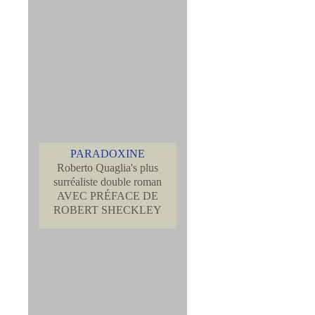
PARADOXINE
Roberto Quaglia's plus
surréaliste double roman
AVEC PRÉFACE DE
ROBERT SHECKLEY