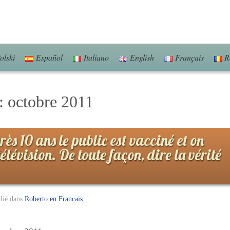
olski
Español
Italiano
English
Français
R
s:
octobre 2011
rès 10 ans le public est vacciné et on
télévision. De toute façon, dire la vérité
lié dans
Roberto en Francais
.