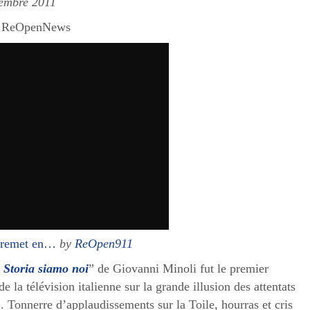
tembre 2011
r ReOpenNews
e remet en…
by
ReOpen911
 Storia siamo noi
” de Giovanni Minoli fut le premier
e la télévision italienne sur la grande illusion des attentats
. Tonnerre d’applaudissements sur la Toile, hourras et cris