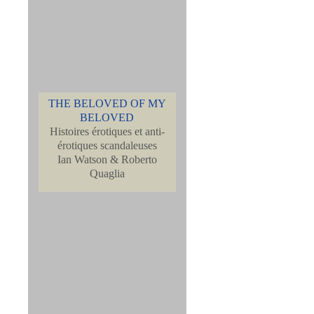
THE BELOVED OF MY
BELOVED
Histoires érotiques et anti-
érotiques scandaleuses
Ian Watson & Roberto
Quaglia