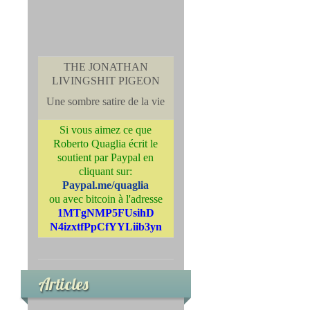
THE JONATHAN
LIVINGSHIT PIGEON
Une sombre satire de la vie
Si vous aimez ce que
Roberto Quaglia écrit le
soutient par Paypal en
cliquant sur:
Paypal.me/quaglia
ou avec bitcoin à l'adresse
1MTgNMP5FUsihD
N4izxtfPpCfYYLiib3yn
Articles