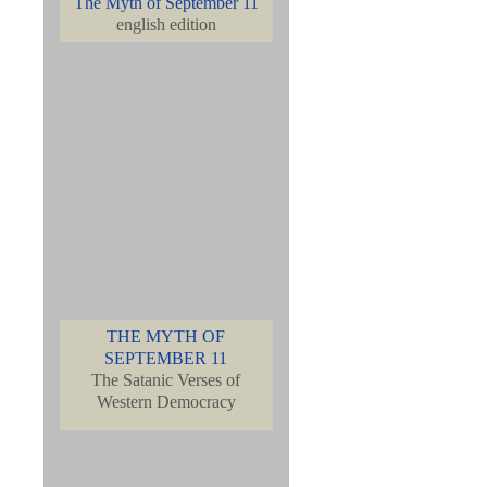
The Myth of September 11
english edition
THE MYTH OF
SEPTEMBER 11
The Satanic Verses of
Western Democracy