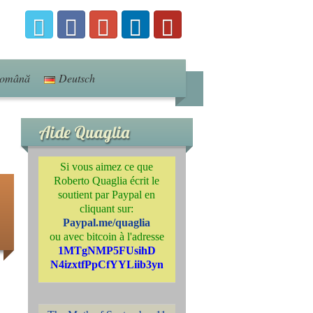
omână
Deutsch
Aide Quaglia
Si vous aimez ce que
Roberto Quaglia écrit le
soutient par Paypal en
cliquant sur:
Paypal.me/quaglia
ou avec bitcoin à l'adresse
1MTgNMP5FUsihD
N4izxtfPpCfYYLiib3yn