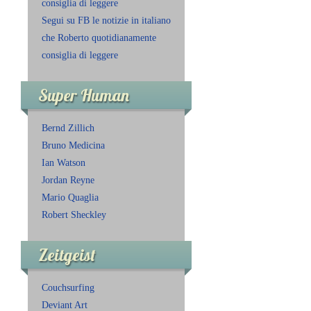
consiglia di leggere
Segui su FB le notizie in italiano
che Roberto quotidianamente
consiglia di leggere
Super Human
Bernd Zillich
Bruno Medicina
Ian Watson
Jordan Reyne
Mario Quaglia
Robert Sheckley
Zeitgeist
Couchsurfing
Deviant Art