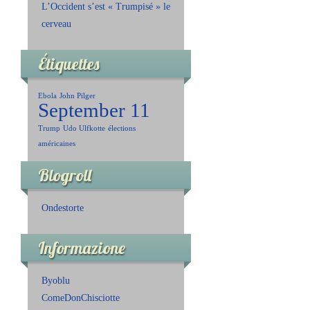
L’Occident s’est « Trumpisé » le
cerveau
Étiquettes
Ebola
John Pilger
September 11
Trump
Udo Ulfkotte
élections
américaines
Blogroll
Ondestorte
Informazione
Byoblu
ComeDonChisciotte